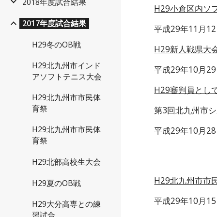
2018年度試合結果
H29小倉区内ソ
2017年度試合結果
平成29年11月
H29冬のOB戦
H29新人戦県大
H29北九州市インド
平成29年10月
アソフトテニス大会
H29審判員とし
H29北九州市市民体
育祭
第3回北九州市
H29北九州市市民体
平成29年10月2
育祭
H29北部高校生大会
H29北九州市市
H29夏のOB戦
平成29年10月
H29大分高専との練
習試合