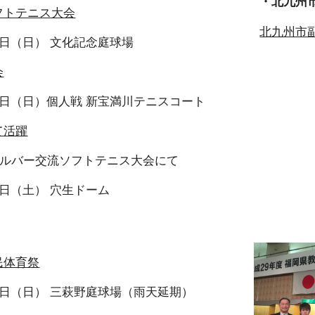
・北九州
フトテニス大会
北九州市
12日（日） 文化記念庭球場
会
29日（日）個人戦 新宝満川テニスコート
て活躍
シルバー交流ソフトテニス大会にて
8日（土） 穴生ドーム
民体育祭
15日（日） 三萩野庭球場（雨天延期）