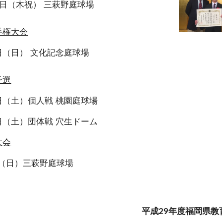
23日（木祝） 三萩野庭球場
手権大会
8日（日） 文化記念庭球場
予選
0日（土）個人戦 桃園庭球場
7日（土）団体戦 穴生ドーム
大会
日（日）三萩野庭球場
平成29年度福岡県