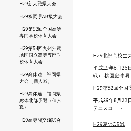
H29新人戦県大会
H29福岡県AB級大会
H29第52回全国高等
専門学校体育大会
H29第54回九州沖縄
地区国立高等専門学
H29北部高校生
校体育大会
平成29年8月2
H29高体連 福岡県
戦） 桃園庭球場
大会（個人戦）
H29第52回全
H29高体連 福岡県
平成29年8月2
総体北部予選（個人
戦）
テニスコート
H29高専間交流試合
H29夏のOB戦