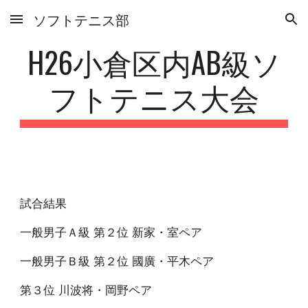
ソフトテニス部
Skip to main content
Skip to navigation
H26小倉区内AB級ソ
フトテニス大会
試合結果
一般男子Ａ級 第２位 新家・室ペア
一般男子Ｂ級 第２位 國廣・平木ペア
第３位 川波将・岡野ペア