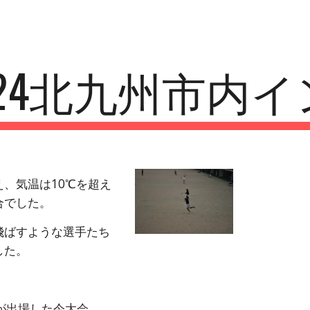
ip to main content
Skip to navigat
H24北九州市内
、気温は10℃を超え
合でした。
飛ばすような選手たち
した。
が出場した今大会