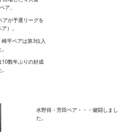
4ペア、
ペアが予選リーグを
ペア）。
・崎平ペアは第3位入
た。
10数年ぶりの好成
た。
水野得・芳田ペア・・・健闘しまし
た。