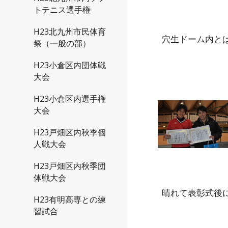
トテニス選手権
H23北九州市民体育
穴生ドーム内と
祭（一般の部）
H23小倉区内団体戦
大会
H23小倉区内選手権
大会
H23戸畑区内秋季個
人戦大会
H23戸畑区内秋季団
体戦大会
晴れて表彰式後
H23有明高専との練
習試合