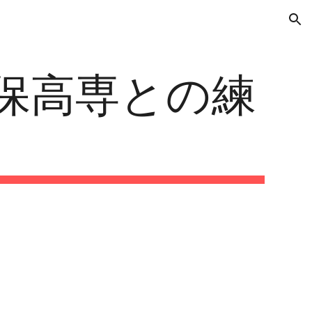
ion
世保高専との練