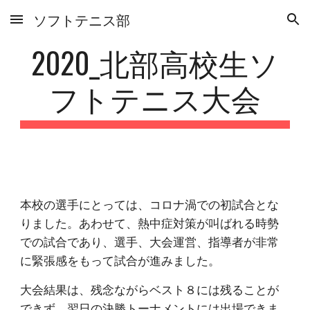
ソフトテニス部
Skip to main content
Skip to navigation
2020_北部高校生ソ
フトテニス大会
本校の選手にとっては、コロナ渦での初試合とな
りました。あわせて、熱中症対策が叫ばれる時勢
での試合であり、選手、大会運営、指導者が非常
に緊張感をもって試合が進みました。
大会結果は、残念ながらベスト８には残ることが
できず、翌日の決勝トーナメントには出場できま