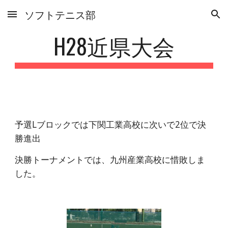
ソフトテニス部
Skip to main content
Skip to navigation
H28近県大会
予選Lブロックでは下関工業高校に次いで2位で決
勝進出
決勝トーナメントでは、九州産業高校に惜敗しま
した。