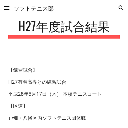
ソフトテニス部
Skip to main content
Skip to navigation
H27年度試合結果
【錬習試合】
H27有明高専との練習試合
平成28年3月17日（木） 本校テニスコート
【区連】
戸畑・八幡区内ソフトテニス団体戦