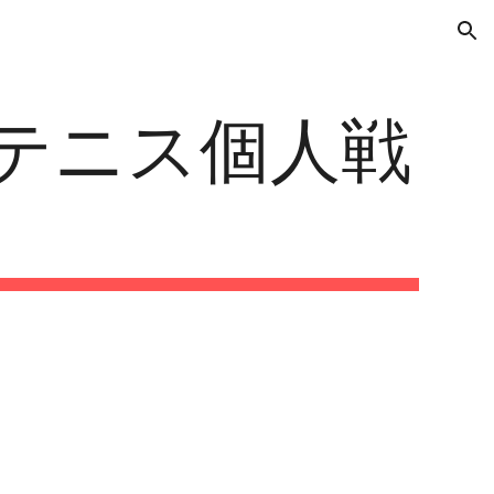
ion
トテニス個人戦